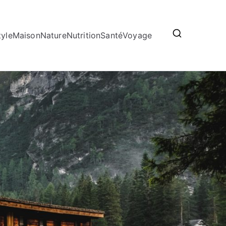
tyle
Maison
Nature
Nutrition
Santé
Voyage