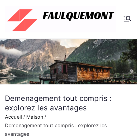
Aller
au
contenu
Fa
Votre
blog
ul
décou
verte
qu
e
m
Demenagement tout compris :
on
explorez les avantages
Accueil
Maison
t
Demenagement tout compris : explorez les
avantages